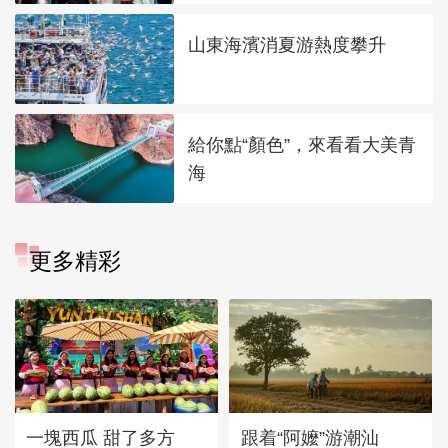
山東海濱消夏游熱度攀升
給你點“顏色”，來看看大美青
海
更多精彩
一塊西瓜 甜了多方
跟着“阿嬤”游潮汕