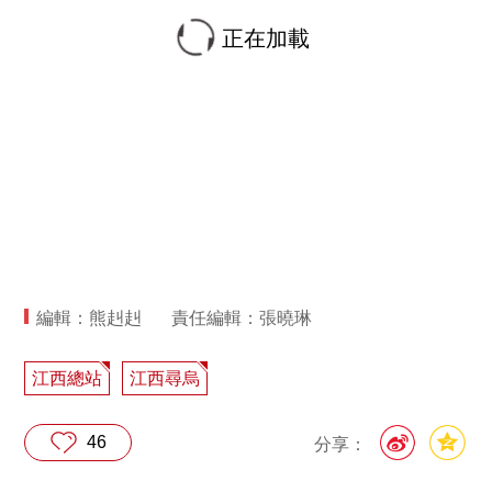
正在加載
編輯：熊赳赳
責任編輯：張曉琳
江西總站
江西尋烏
46
分享：