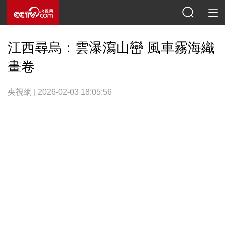
江西尋烏：雲瀑瀉山巒 風車霧海織
畫卷
央視網 | 2026-02-03 18:05:56