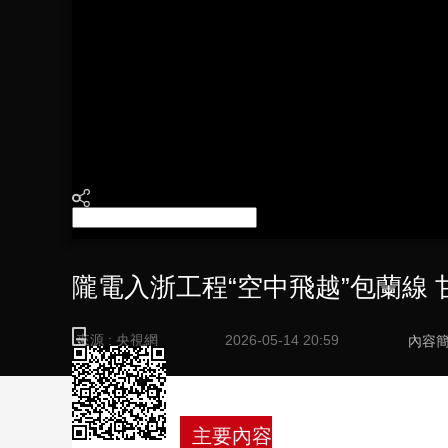
財經
教育
鄉村振興
生態環境
一帶一路
大國智造
大國展會
大國保險
雲頂對話
CCTV.節目官網
直播
節目單
欄目
片庫
隴電入浙工程“空中飛越”包蘭線 
來源 : 央視網
2026-05-14 20:59
內容
主要內容