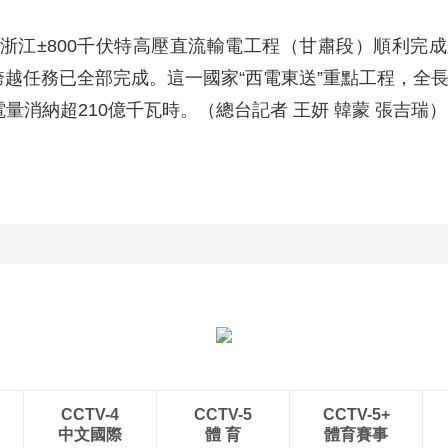
—浙江±800千伏特高壓直流輸電工程（甘肅段）順利完
越任務已全部完成。這一國家“西電東送”重點工程，全長
量消納超210億千瓦時。（總台記者 王妍 韓蒙 張吉瑞）
CCTV-4
CCTV-5
CCTV-5+
中文國際
體 育
體育賽事