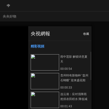
中
央央好物
央視網報
收藏
陇电入浙工程“空中
正在播放
飞越”包兰线 甘肃境内铁路“关
卡”全部打通
精彩視頻
雨中莲影 解锁诗意夏
天
00:00:54
贵州特有新物种 “盘州
石蝴蝶” 迎来盛花期
00:00:33
连云港：应对强降雨
合體育
亞冬會
抢排农田积水 降低城
区河道水位
00:01:43