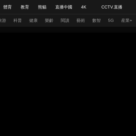
體育
教育
熊貓
直播中國
4K
CCTV.直播
式妙語
主持人
下載央視影音
熱解讀
天天學習
旅游
科普
健康
樂齡
閱讀
藝術
數智
5G
産業+
紀錄片網
國家大劇院
大型活動
科技
法治
文娛
人物
公益
圖片
習式妙語
央視快評
央視網評
光華銳評
鋒面
頻道
VR/AR
4K專區
全景新聞
請入列
人生第一次
人生第二次
年冬奧會
CBA
NBA
中超
國足
國際足球
網球
綜
體育江湖
文化體育
冰雪道路
足球道路