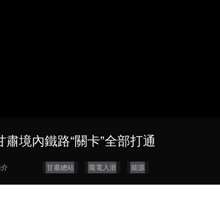
央博
非遺
文化
旅游
科普
健康
樂齡
閱讀
雲起
超級工廠
智敬中國
全民健康
顏選攻略
海洋
熱播榜
總台企業白名單
甘肅境內鐵路“關卡”全部打通
簡介
甘肅總站
隴電入浙
能源