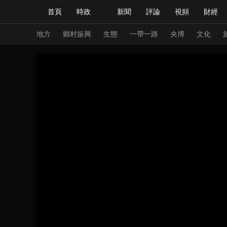
首頁
時政
新聞
評論
視頻
財經
人民領袖習近平
直播
海外頻道
片庫
iPanda
欄目大全
聯播+
English
中國領導人
節目單
Монгол
聽音
央視快評
微視頻
習
地方
鄉村振興
生態
一帶一路
央博
文化
總台春晚
網絡春晚
共産黨員網
秧紀錄
新聞
國內
國際
評論
經濟
軍事
人民領袖習近平
聯播+
熱解讀
天天學習
視頻
小央視頻
小央直播
直播中國
熊貓
現場
前線
比劃
快看
藍海中國
新兵
體育
直播
競猜
2026年世界盃
2026
VIP會員
CCTV奧林匹克頻道
生活體育大會