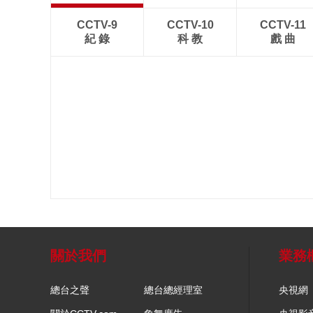
CCTV-9
CCTV-10
CCTV-11
紀 錄
科 教
戲 曲
關於我們
業務
總台之聲
總台總經理室
央視網