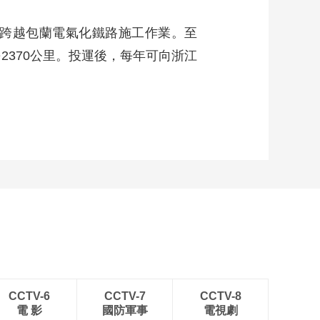
00:02:24
甘肃裕河：夏日林
成跨越包蘭電氣化鐵路施工作業。至
间，川金丝猴幼崽快
乐成长
2370公里。投運後，每年可向浙江
00:01:11
第38届北京大兴西瓜
节“瓜王”诞生 重达
159.5斤
00:01:07
甘肃成县51万亩核桃
管护忙 无人机成“科技
护果”主力
00:01:09
迎战阴雨天气 河南全
力护航夏粮抢收
00:02:19
土豆根“喷云吐雾”？看
如何用“云雾”繁育土
豆“芯片”
00:00:26
CCTV-6
CCTV-7
CCTV-8
四川邛崃：智慧种植
電 影
國防軍事
電視劇
赋能 小麦亩产再创新