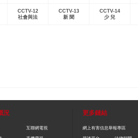
CCTV-12
CCTV-13
CCTV-14
社會與法
新 聞
少 兒
概況
更多鏈結
互聯網電視
網上有害信息舉報專區