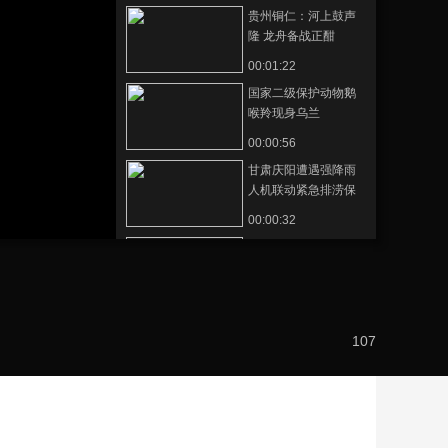
贵州铜仁：河上鼓声
藝術
汽車
數智
5G
産業+
隆 龙舟备战正酣
時尚
天氣
才藝
網展
央央好物
00:01:22
国家二级保护动物鹅
喉羚现身乌兰
00:00:56
甘肃庆阳遭遇强降雨
人机联动紧急排涝保
通行
00:00:32
沿着引洮看夏管 新农
人把“旱塬”种出新花样
00:00:39
河南郑州：毕业季 半
107
导体芯片AI相关岗位
成热门
00:01:51
沿着引洮看夏管 一滴
水的850公里漂流