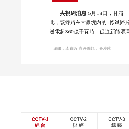
央視網消息
5月13日，甘肅
此，該線路在甘肅境內的5條鐵路跨
送電超360億千瓦時，促進新能源電
編輯：李青昕
責任編輯：張曉琳
CCTV-1
CCTV-2
CCTV-3
綜 合
財 經
綜 藝