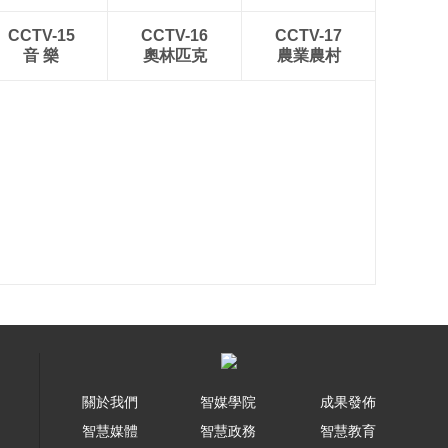
高
00:01:42
CCTV-15
CCTV-16
CCTV-17
成都18岁脑瘫女孩 拿
音 樂
奧林匹克
農業農村
下全国文学金奖
00:04:10
四川农业大学团队在
水稻与病原菌“对话机
制”研究上取得新突破
00:02:50
识毒不食毒 这
些“坑”别踩
00:02:39
云南昆明：两人误食
野生菌 引发过敏性皮
炎
00:00:34
食用野生菌 中毒症状
有哪些
關於我們
智媒學院
成果發佈
00:01:46
罕见同框 四川石渠拍
智慧媒體
智慧政務
智慧教育