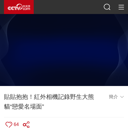
貼貼抱抱！紅外相機記錄野生大熊
簡介
貓“戀愛名場面”
64