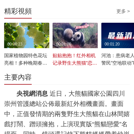
精彩視頻
更多 >
00:00:23
00:01:00
00:01:20
国家植物园特色花坛
贴贴抱抱！红外相机
河池：患病老
亮相！多种晚期春花
记录野生大熊猫“恋爱
警民“空地联动”
同步绽放
名场面”
时生死营救
主要內容
央視網消息
近日，大熊貓國家公園四川
崇州管護總站公佈最新紅外相機畫面。畫面
中，正值發情期的兩隻野生大熊貓在山林間嬉
戲打鬧、蹭頭擁抱，上演現實版“熊貓戀愛”名