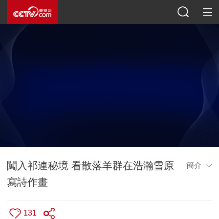
闖入祁連秘境 看散落羊群在浩瀚雪原
簡介
寫詩作畫
131