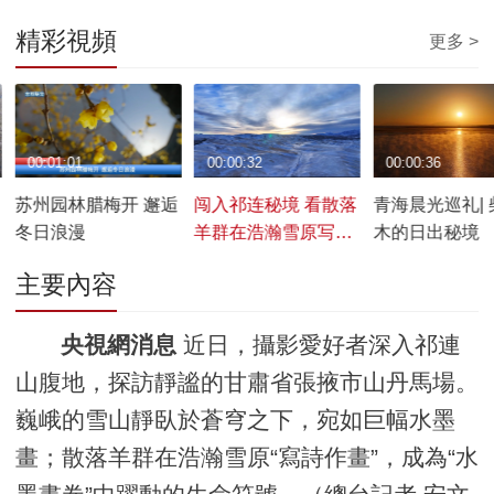
精彩視頻
更多 >
00:01:01
00:00:32
00:00:36
苏州园林腊梅开 邂逅
闯入祁连秘境 看散落
青海晨光巡礼| 
冬日浪漫
羊群在浩瀚雪原写诗
木的日出秘境
作画
主要內容
央視網消息
近日，攝影愛好者深入祁連
山腹地，探訪靜謐的甘肅省張掖市山丹馬場。
巍峨的雪山靜臥於蒼穹之下，宛如巨幅水墨
畫；散落羊群在浩瀚雪原“寫詩作畫”，成為“水