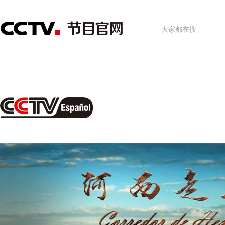
首頁
直播
節目單
頻道大全
欄目
綜合
新聞
財經
綜藝
中文國際
體育
電影
國防軍事
電