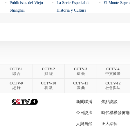
Publicistas del Viejo
La Serie Especial de
El Monte Sagra
Shanghai
Historia y Cultura
Las islas Xisha
Milagro--Labores de
La Bandera
reconstrucción de China
tras el terremoto
El Histórico Desarrollo
Diseños para China
Yuanmingyuan,
Económico de Yiwu
años después de
incendio
Palacio de Verano--
Rewi Alley
Los Siete Sabio
Historias nunca antes
Bosque de Bam
CCTV-1
CCTV-2
CCTV-3
CCTV-4
contadas del Palacio de
綜 合
財 經
綜 藝
中文國際
Los doce animales del
El monte Songshan
Las Fiestas
Verano
horóscopo chino
Tradicionales d
CCTV-9
CCTV-10
CCTV-11
CCTV-12
紀 錄
科 教
戲 曲
社會與法
Famosas calles de China
Luoyang
Historia de la
fabricación del 
新聞聯播
焦點訪談
Iglesias en China
Zhao Wei, Actriz
今日説法
時代楷模發佈廳
人與自然
正大綜藝