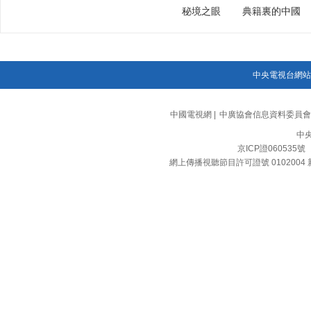
秘境之眼
典籍裏的中國
中央電視台網站
中國電視網
|
中廣協會信息資料委員會
中
京ICP證060535號
網上傳播視聽節目許可證號 0102004