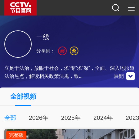
一线
分享到：
立足于法治，放眼于社会，求“专”求“深”，全面、深入地报道
法治热点，解读相关政策法规，致...
展開
央視影音
全部視頻
全部
2026年
2025年
2024年
202
點擊下載
完整版