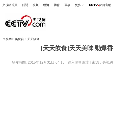
央視網首頁
新聞
視頻
經濟
體育
軍事
更多
節目官網
央視網
>
美食台
>
天天飲食
[天天飲食]天天美味 勁爆
發佈時間: 2015年12月31日 04:18 |
進入復興論壇
| 來源：央視網