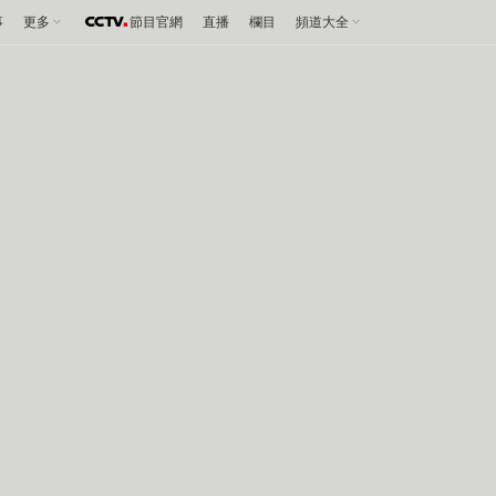
事
更多
節目官網
直播
欄目
頻道大全