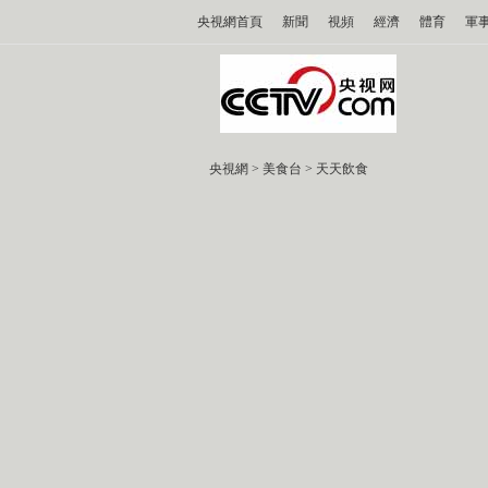
央視網首頁
新聞
視頻
經濟
體育
軍
央視網
>
美食台
>
天天飲食