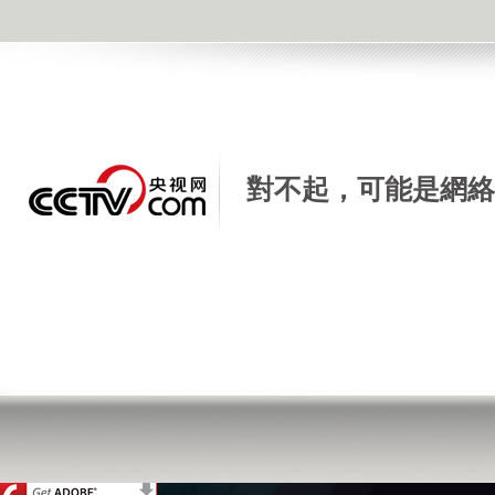
[天天飲食]錦囊妙計 牛油果奶香核桃飲
2015年12月31日 04:16 |
進入復興論壇
| 來源：央視網 |
手機看新聞
|
對不起，可能是網絡