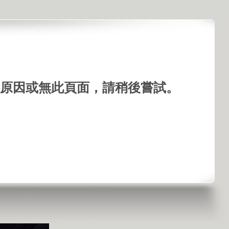
手機看視頻
原因或無此頁面，請稍後嘗試。