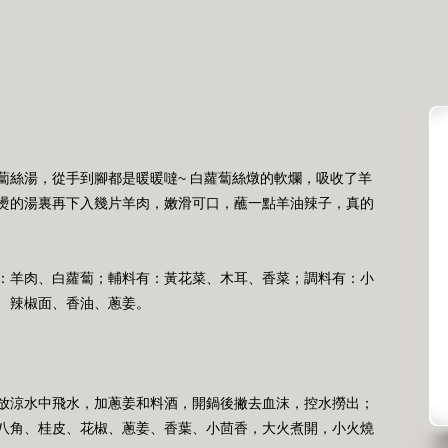
蔔絲湯，從手到腳都是暖暖噠~ 白蘿蔔絲燉的軟爛，吸收了羊
燙的湯裏再下入幾片羊肉，嫩滑可口，蘸一點羊油辣子，真的
：羊肉、白蘿蔔；輔料有：黃花菜、木耳、香菜；調料有：小
、辣椒面、香油、蔥姜。
放涼水中飛水，加蔥姜和料酒，開鍋後撇去血沫，控水撈出；
八角、桂皮、花椒、蔥姜、香葉、小茴香，大火煮開，小火燒