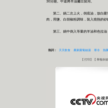
30分鐘。中途將羊油撇出留用。
第二、鍋二次上火，倒底油，放白蘿
肉，用鹽、白胡椒粉調味，裝入燒熱的砂
第三、鍋中倒入等量的羊油和色拉油
熱詞：
天天飲食
農家蘿蔔絲湯
寒冷
熱
【
打印
】【
舉報/糾