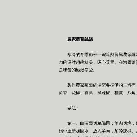
農家蘿蔔絲湯
寒冷的冬季節來一碗這熱騰騰農家蘿
肉的湯汁超級鮮美，暖心暖胃。在沸騰滾
是味蕾的極致享受。
製作農家蘿蔔絲湯需要準備的主料有
茴香、花椒、香葉、幹辣椒、桂皮、八角
做法：
第一、白蘿蔔切絲備用；羊肉切塊，
鍋中重新加開水，放入羊肉，加幹辣椒、