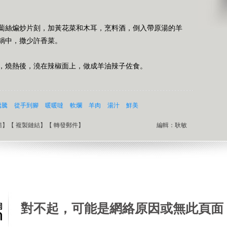
蔔絲煸炒片刻，加黃花菜和木耳，烹料酒，倒入帶原湯的羊
鍋中，撒少許香菜。
，燒熱後，澆在辣椒面上，做成羊油辣子佐食。
騰騰
從手到腳
暖暖噠
軟爛
羊肉
湯汁
鮮美
錯
】【
複製鏈結
】【
轉發郵件
】
編輯：耿敏
對不起，可能是網絡原因或無此頁面