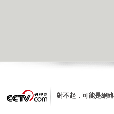
[天天飲食]天天美味 農家蘿蔔絲湯
2015年12月23日 07:08 |
進入復興論壇
| 來源：央視網 |
手機看新聞
|
對不起，可能是網絡