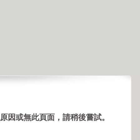
手機看視頻
原因或無此頁面，請稍後嘗試。