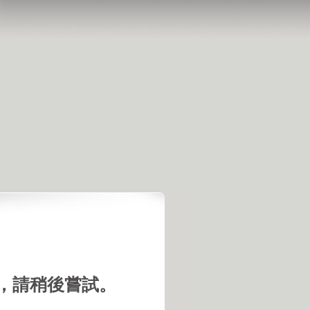
，請稍後嘗試。