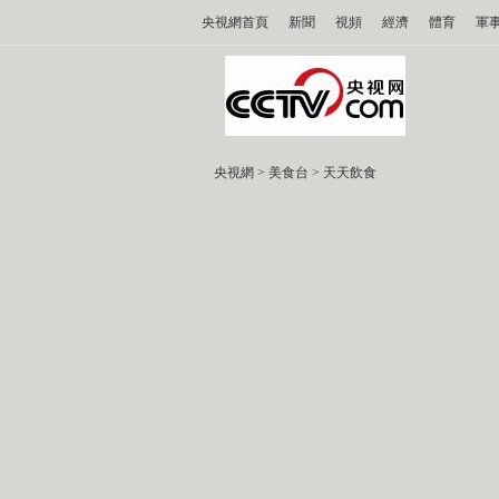
央視網首頁
新聞
視頻
經濟
體育
軍
央視網
>
美食台
>
天天飲食