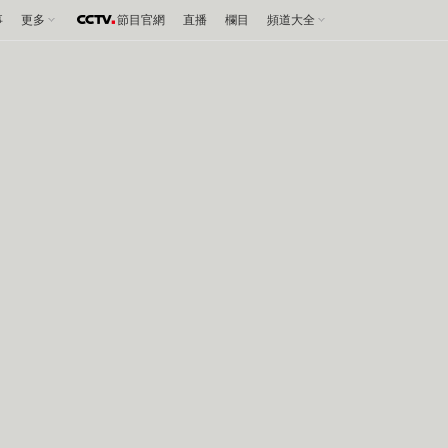
事
更多
節目官網
直播
欄目
頻道大全