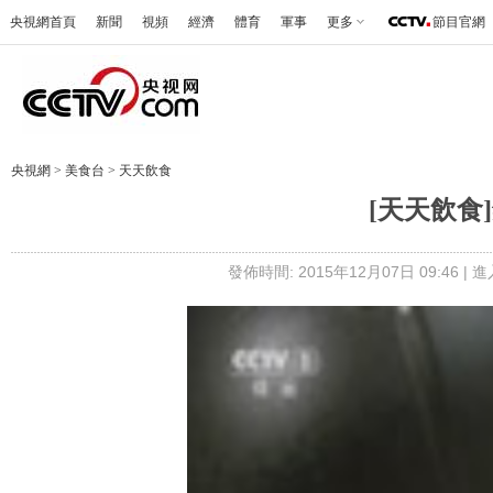
央視網首頁
新聞
視頻
經濟
體育
軍事
更多
節目官網
央視網
>
美食台
>
天天飲食
[天天飲食
發佈時間: 2015年12月07日 09:46 |
進