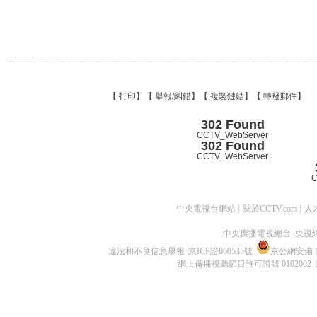
【
打印
】【
舉報/糾錯
】【
複製鏈結
】【
轉發郵件
】
302 Found
CCTV_WebServer
302 Found
CCTV_WebServer
C
中央電視台網站
|
關於CCTV.com
|
人
中央廣播電視總台 央視
違法和不良信息舉報
京ICP證060535號
京公網安備 11
網上傳播視聽節目許可證號 0102002