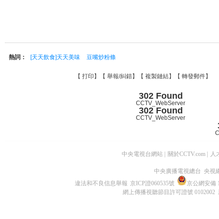
熱詞：
[天天飲食]天天美味
豆嘴炒粉條
【
打印
】【
舉報/糾錯
】【
複製鏈結
】【
轉發郵件
】
302 Found
CCTV_WebServer
302 Found
CCTV_WebServer
C
中央電視台網站
|
關於CCTV.com
|
人
中央廣播電視總台 央視
違法和不良信息舉報
京ICP證060535號
京公網安備 11
網上傳播視聽節目許可證號 0102002