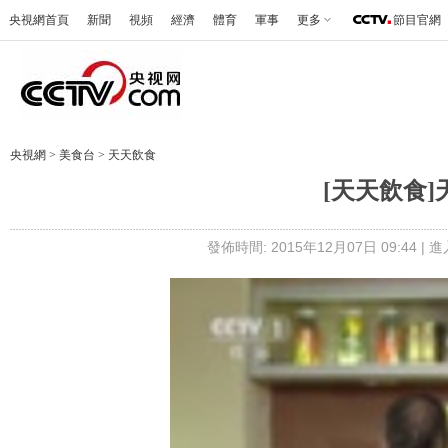
央視網首頁
新聞
視頻
經濟
體育
軍事
更多
節目官網
央視網
>
美食台
>
天天飲食
[天天飲食
發佈時間: 2015年12月07日 09:44 |
進