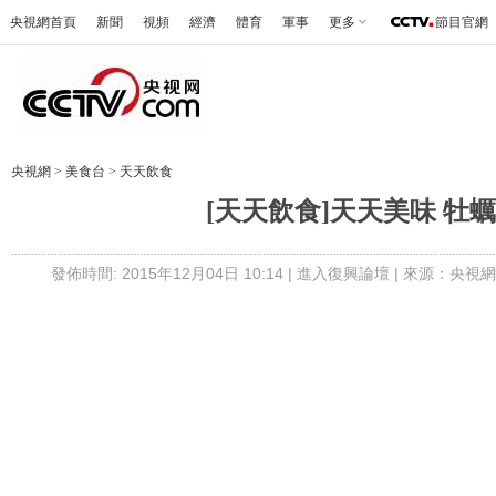
央視網首頁
新聞
視頻
經濟
體育
軍事
更多
節目官網
央視網
>
美食台
>
天天飲食
[天天飲食]天天美味 牡
發佈時間: 2015年12月04日 10:14 |
進入復興論壇
| 來源：央視網