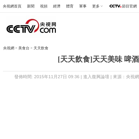
央視網首頁
新聞
視頻
經濟
體育
軍事
更多
節目官網
央視網
>
美食台
>
天天飲食
[天天飲食]天天美味 啤
發佈時間: 2015年11月27日 09:36 |
進入復興論壇
| 來源：央視網