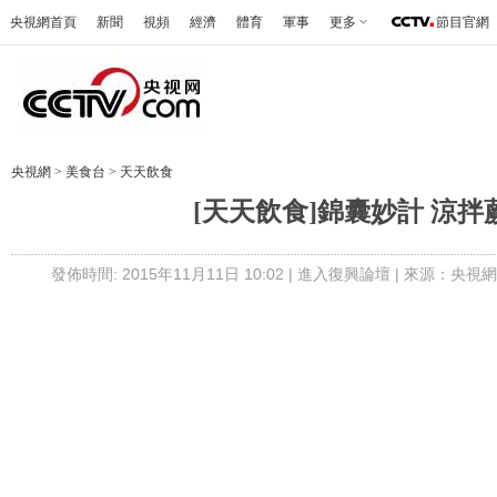
央視網首頁
新聞
視頻
經濟
體育
軍事
更多
節目官網
央視網
>
美食台
>
天天飲食
[天天飲食]錦囊妙計 涼拌
發佈時間: 2015年11月11日 10:02 |
進入復興論壇
| 來源：央視網