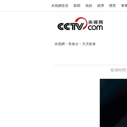
央視網首頁
新聞
視頻
經濟
體育
軍
央視網
>
美食台
>
天天飲食
發佈時間: 