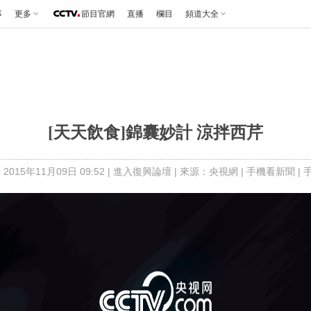
事
更多
節目官網
直播
欄目
頻道大全
[天天飲食]錦囊妙計 涼拌西芹
2015年11月09日 09:52 |
進入復興論壇
| 來源：央視網 |
手機看新聞
|