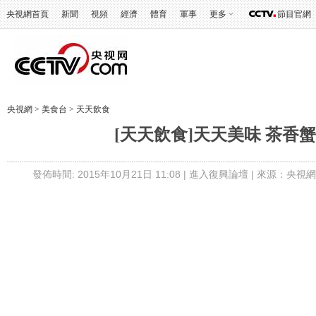
央視網首頁
新聞
視頻
經濟
體育
軍事
更多
節目官網
央視網
>
美食台
>
天天飲食
[天天飲食]天天美味 茶香
發佈時間: 2015年10月21日 11:08 |
進入復興論壇
| 來源：央視網