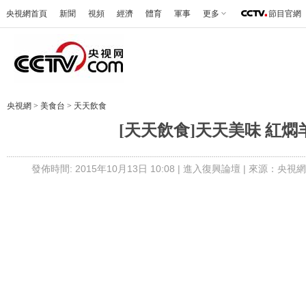
央視網首頁
新聞
視頻
經濟
體育
軍事
更多
節目官網
央視網
>
美食台
>
天天飲食
[天天飲食]天天美味 紅燜
發佈時間: 2015年10月13日 10:08 |
進入復興論壇
| 來源：央視網