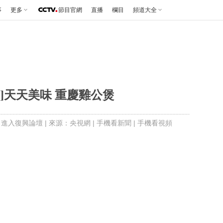
事
更多
節目官網
直播
欄目
頻道大全
]天天美味 重慶雞公煲
|
進入復興論壇
| 來源：央視網 |
手機看新聞
|
手機看視頻