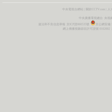
中央電視台網站
|
關於CCTV.com
|
人
中央廣播電視總台 央視
違法和不良信息舉報
京ICP證060535號
京公網安備 11
網上傳播視聽節目許可證號 0102002