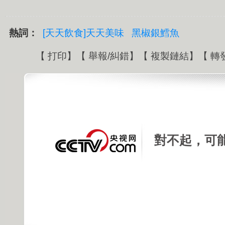
熱詞：
[天天飲食]天天美味
黑椒銀鱈魚
【
打印
】【
舉報/糾錯
】【
複製鏈結
】【
轉
對不起，可