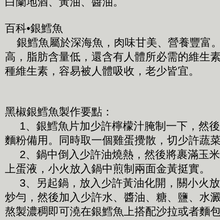
白蘭地酒、黃油、醬油。
百科•銀鱈魚
銀鱈魚屬於深海魚，肉味甘美、營養豐富。
高，脂肪含量低，還含有人體所必需的維生素
種維生素，容易被人體吸收，老少皆宜。
黑椒銀鱈魚製作要點：
1、銀鱈魚片加少許檸檬汁腌制一下，然後
麵粉備用。同時取一個雞蛋攪散，切少許蔬
2、鍋中倒入少許油燒熱，然後將裹滿玉米
上蛋液，小火放入鍋中煎制兩面金黃挺實。
3、另起鍋，放入少許黃油化開，關小火放
炒勻，然後加入少許水、醬油、糖、鹽、水
熬製濃稠即可澆在銀鱈魚上搭配沙拉或者麵