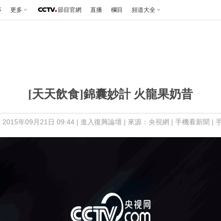
事
更多
節目官網
直播
欄目
頻道大全
[天天飲食]錦囊妙計 火龍果奶昔
2015年09月21日 09:44 |
進入復興論壇
| 來源：央視網 |
手機看新聞
|