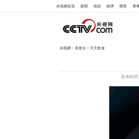
央視網首頁
新聞
視頻
經濟
體育
軍
央視網
>
美食台
>
天天飲食
發佈時間: 