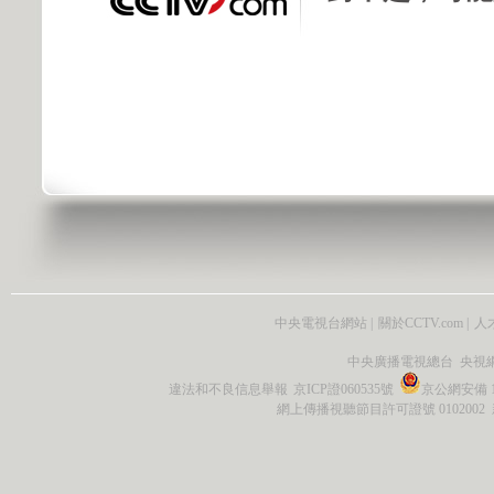
中央電視台網站
|
關於CCTV.com
|
人
中央廣播電視總台 央視
違法和不良信息舉報
京ICP證060535號
京公網安備 11
網上傳播視聽節目許可證號 0102002