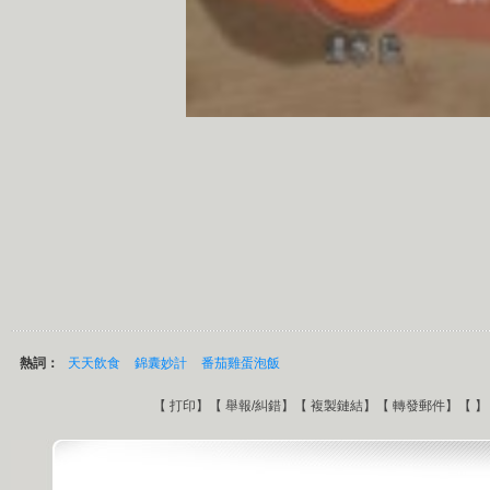
熱詞：
天天飲食
錦囊妙計
番茄雞蛋泡飯
【
打印
】【
舉報/糾錯
】【
複製鏈結
】【
轉發郵件
】【
】