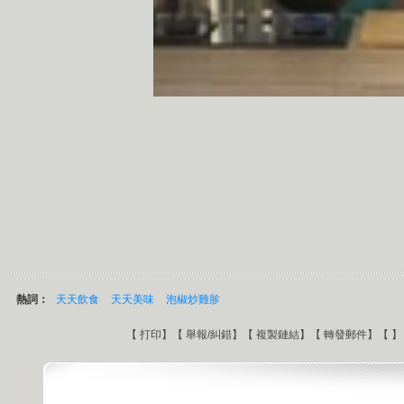
熱詞：
天天飲食
天天美味
泡椒炒雞胗
【
打印
】【
舉報/糾錯
】【
複製鏈結
】【
轉發郵件
】【
】