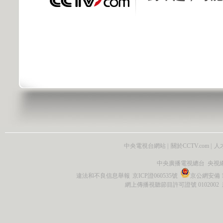
中央電視台網站
|
關於CCTV.com
|
人
中央廣播電視總台 央視
違法和不良信息舉報
京ICP證060535號
京公網安備 11
網上傳播視聽節目許可證號 0102002