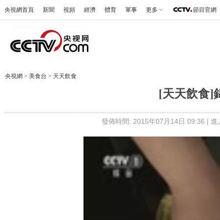
央視網首頁
新聞
視頻
經濟
體育
軍事
更多
節目官網
央視網
>
美食台
>
天天飲食
[天天飲食
發佈時間: 2015年07月14日 09:36 |
進