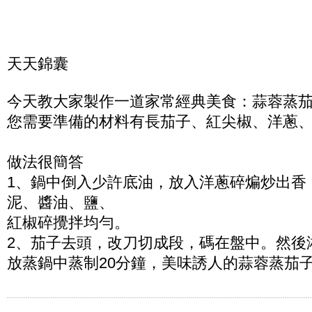
天天錦囊
今天教大家製作一道家常經典美食：蒜蓉蒸
您需要準備的材料有長茄子、紅尖椒、洋蔥
做法很簡答
1、鍋中倒入少許底油，放入洋蔥碎煸炒出香
泥、醬油、鹽、
紅椒碎攪拌均勻。
2、茄子去頭，改刀切成段，碼在盤中。然後
放蒸鍋中蒸制20分鐘，美味誘人的蒜蓉蒸茄