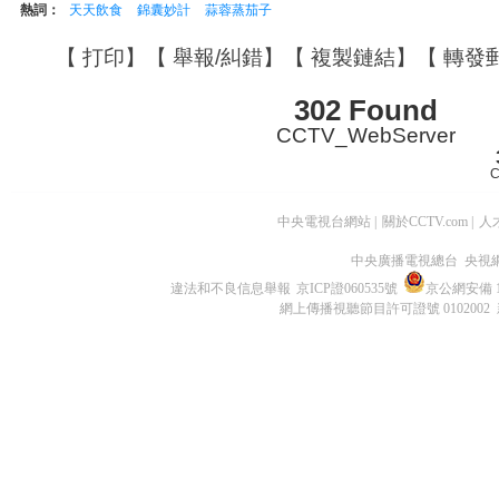
熱詞：
天天飲食
錦囊妙計
蒜蓉蒸茄子
【
打印
】【
舉報/糾錯
】【
複製鏈結
】【
轉發
302 Found
CCTV_WebServer
C
中央電視台網站
|
關於CCTV.com
|
人
中央廣播電視總台 央視
違法和不良信息舉報
京ICP證060535號
京公網安備 11
網上傳播視聽節目許可證號 0102002