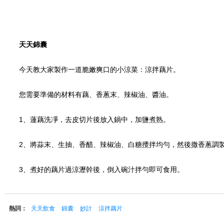
天天錦囊
今天教大家製作一道脆嫩爽口的小涼菜：涼拌藕片。
您需要準備的材料有藕、香蔥末、辣椒油、醬油。
1、蓮藕洗凈，去皮切片後放入鍋中，加鹽煮熟。
2、將蒜末、生抽、香醋、辣椒油、白糖攪拌均勻，然後撒香蔥調
3、煮好的藕片過涼瀝幹後，倒入碗汁拌勻即可食用。
熱詞：
天天飲食
錦囊
妙計
涼拌藕片