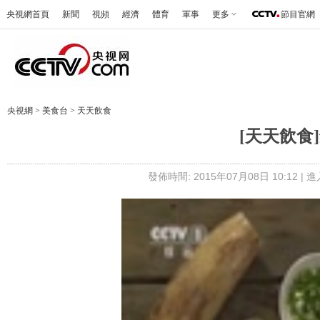
央視網首頁
新聞
視頻
經濟
體育
軍事
更多
節目官網
央視網
>
美食台
>
天天飲食
[天天飲食
發佈時間: 2015年07月08日 10:12 |
進