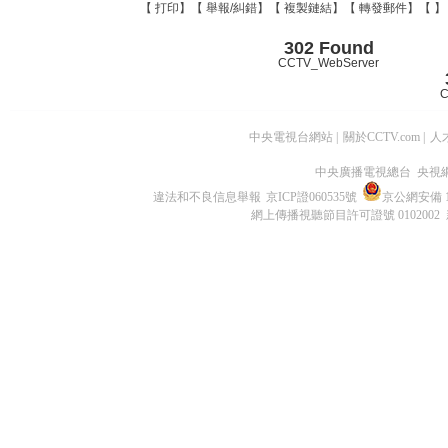
【
打印
】【
舉報/糾錯
】【
複製鏈結
】【
轉發郵件
】【
】
302 Found
CCTV_WebServer
C
中央電視台網站
|
關於CCTV.com
|
人
中央廣播電視總台 央視
違法和不良信息舉報
京ICP證060535號
京公網安備 11
網上傳播視聽節目許可證號 0102002