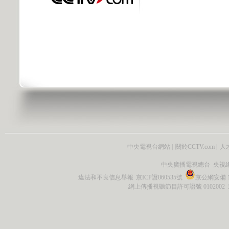
中央電視台網站
|
關於CCTV.com
|
人
中央廣播電視總台 央視
違法和不良信息舉報
京ICP證060535號
京公網安備 11
網上傳播視聽節目許可證號 0102002