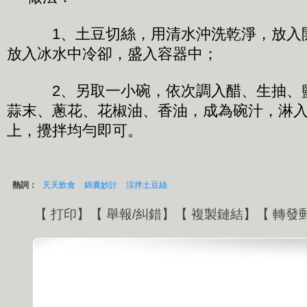
1、土豆切絲，用清水沖洗乾淨，放入開
放入冰水中冷卻，盛入容器中；
2、另取一小碗，依次調入醋、生抽、鹽
蒜末、蔥花、花椒油、香油，成為碗汁，淋
上，攪拌均勻即可。
熱詞：
天天飲食
錦囊妙計
涼拌土豆絲
【
打印
】【
舉報/糾錯
】【
複製鏈結
】【
轉發