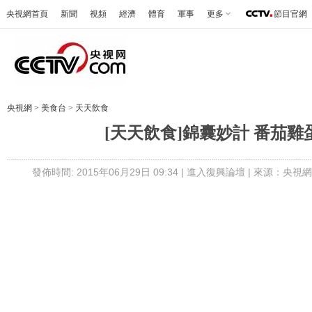
央視網首頁
新聞
視頻
經濟
體育
軍事
更多
節目官網
央視網
>
美食台
>
天天飲食
[天天飲食]錦囊妙計 番茄雞
發佈時間: 2015年06月29日 09:34 |
進入復興論壇
| 來源：央視網