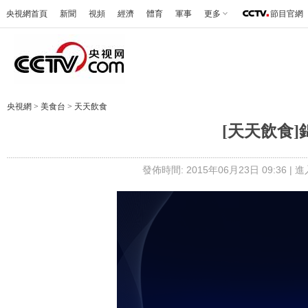
央視網首頁
新聞
視頻
經濟
體育
軍事
更多
節目官網
央視網
>
美食台
>
天天飲食
[天天飲食
發佈時間: 2015年06月23日 09:36 |
進