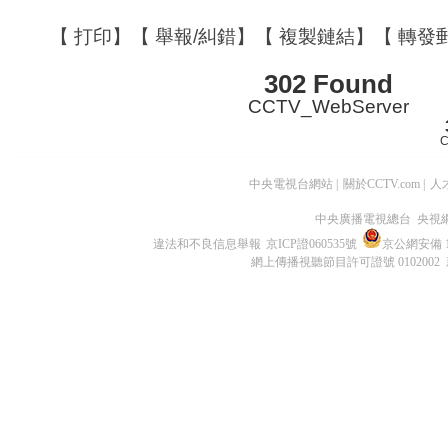
【
打印
】【
舉報/糾錯
】【
複製鏈結
】【
轉發
302 Found
CCTV_WebServer
C
中央電視台網站
|
關於CCTV.com
|
人
中央廣播電視總台 央視
違法和不良信息舉報
京ICP證060535號
京公網安備 11
網上傳播視聽節目許可證號 0102002