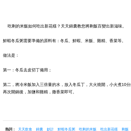
吃剩的米飯如何吃出新花樣？天天錦囊教您將剩飯百變出新滋味。
鮮蝦冬瓜粥需要準備的原料有：冬瓜、鮮蝦、米飯、雞精、香菜等。
做法是：
第一：冬瓜去皮切丁備用；
第二，將冷米飯加入三倍量的水，放入冬瓜丁，大火燒開，小火煮10
再次開鍋後，加鹽和雞精，撒香菜即可。
熱詞：
天天飲食
錦囊
妙計
鮮蝦冬瓜粥
吃剩的米飯
吃出新花樣
剩飯