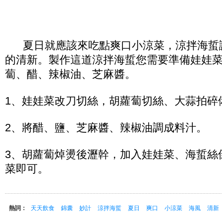
夏日就應該來吃點爽口小涼菜，涼拌海蜇
的清新。製作這道涼拌海蜇您需要準備娃娃
蔔、醋、辣椒油、芝麻醬。
1、娃娃菜改刀切絲，胡蘿蔔切絲、大蒜拍碎
2、將醋、鹽、芝麻醬、辣椒油調成料汁。
3、胡蘿蔔焯燙後瀝幹，加入娃娃菜、海蜇絲
菜即可。
熱詞：
天天飲食
錦囊
妙計
涼拌海蜇
夏日
爽口
小涼菜
海風
清新