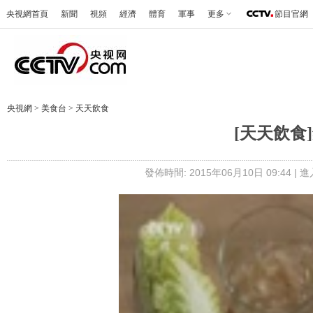
央視網首頁
新聞
視頻
經濟
體育
軍事
更多
節目官網
央視網
>
美食台
>
天天飲食
[天天飲食
發佈時間: 2015年06月10日 09:44 |
進