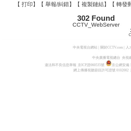
【
打印
】【
舉報/糾錯
】【
複製鏈結
】【
轉發
302 Found
CCTV_WebServer
C
中央電視台網站
|
關於CCTV.com
|
人
中央廣播電視總台 央視
違法和不良信息舉報
京ICP證060535號
京公網安備 11
網上傳播視聽節目許可證號 0102002