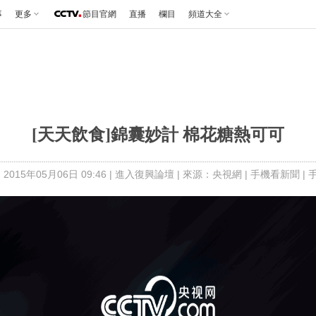
事
更多
節目官網
直播
欄目
頻道大全
[天天飲食]錦囊妙計 棉花糖熱可可
2015年05月06日 09:46 |
進入復興論壇
| 來源：央視網 |
手機看新聞
|