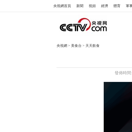
央視網首頁
新聞
視頻
經濟
體育
軍
央視網
>
美食台
>
天天飲食
發佈時間: 