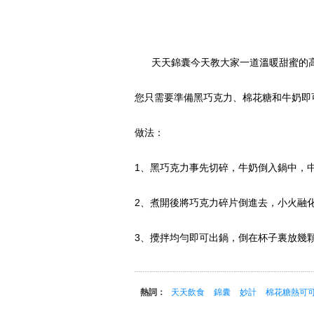
天天錦囊今天教大家一道溫暖甜蜜的高
您只需要準備黑巧克力、棉花糖和牛奶即
做法：
1、黑巧克力事先切碎，牛奶倒入鍋中，
2、煮開後將巧克力碎片倒進去，小火融
3、攪拌均勻即可出鍋，倒在杯子裏放幾
熱詞：
天天飲食
錦囊
妙計
棉花糖熱可