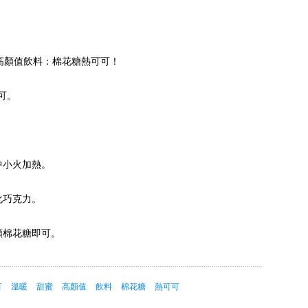
顏值飲料：棉花糖熱可可！
可。
中小火加熱。
化巧克力。
顆棉花糖即可。
可
溫暖
甜蜜
高顏值
飲料
棉花糖
熱可可