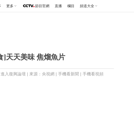
事
更多
節目官網
直播
欄目
頻道大全
食]天天美味 焦熘魚片
|
進入復興論壇
| 來源：央視網 |
手機看新聞
|
手機看視頻