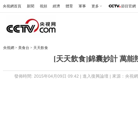
央視網首頁
新聞
視頻
經濟
體育
軍事
更多
節目官網
央視網
>
美食台
>
天天飲食
[天天飲食]錦囊妙計 萬能
發佈時間: 2015年04月09日 09:42 |
進入復興論壇
| 來源：央視網