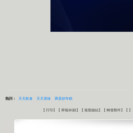
熱詞：
天天飲食
天天美味
薺菜炒年糕
【
打印
】【
舉報/糾錯
】【
複製鏈結
】【
轉發郵件
】【
】