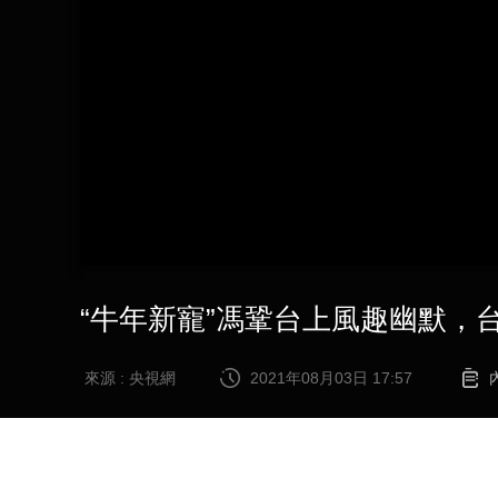
財經
教育
鄉村振興
生態環境
一帶一路
大國智造
大國展會
大國保險
雲頂對話
CCTV.節目官網
直播
節目單
欄目
片庫
“牛年新寵”馮鞏台上風趣幽默，
來源 : 央視網
2021年08月03日 17:57