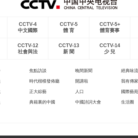
CCTV-4
CCTV-5
CCTV-5+
中文國際
體 育
體育賽事
CCTV-12
CCTV-13
CCTV-14
社會與法
新 聞
少 兒
播
焦點訪談
晚間新聞
經典咏
法
時代楷模發佈廳
開講啦
我有傳
然
正大綜藝
人口
國際藝
眼
典籍裏的中國
中國詩詞大會
生活圈