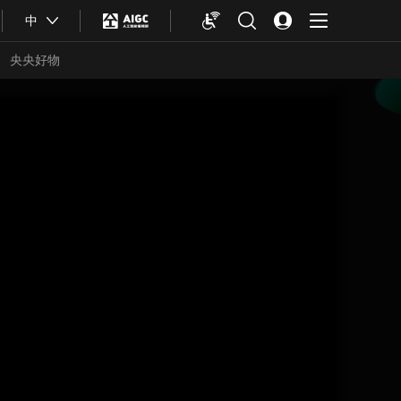
中
央央好物
合體育
亞冬會