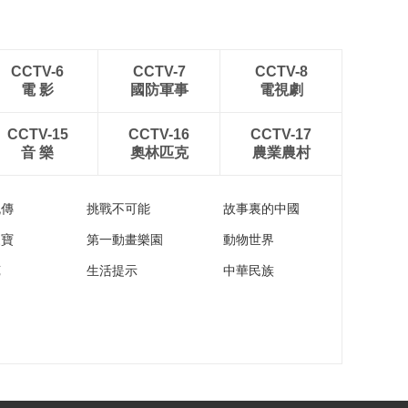
CCTV-6
CCTV-7
CCTV-8
電 影
國防軍事
電視劇
CCTV-15
CCTV-16
CCTV-17
音 樂
奧林匹克
農業農村
流傳
挑戰不可能
故事裏的中國
家寶
第一動畫樂園
動物世界
苑
生活提示
中華民族