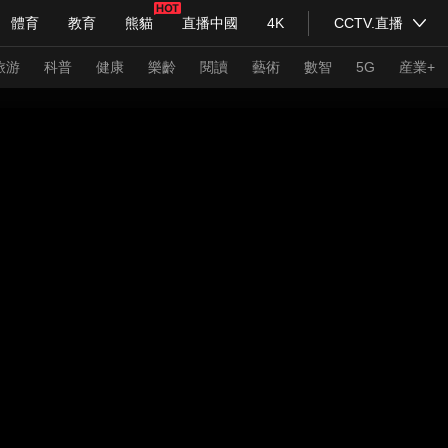
體育
教育
熊貓
直播中國
4K
CCTV.直播
式妙語
主持人
下載央視影音
熱解讀
天天學習
旅游
科普
健康
樂齡
閱讀
藝術
數智
5G
産業+
紀錄片網
國家大劇院
大型活動
科技
法治
文娛
人物
公益
圖片
習式妙語
央視快評
央視網評
光華銳評
鋒面
頻道
VR/AR
4K專區
全景新聞
請入列
人生第一次
人生第二次
年冬奧會
CBA
NBA
中超
國足
國際足球
網球
綜
體育江湖
文化體育
冰雪道路
足球道路