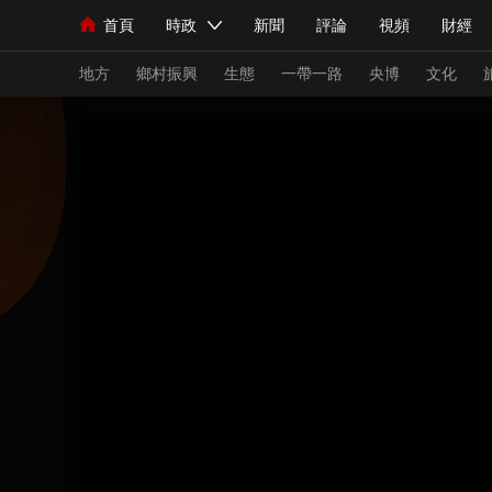
首頁
時政
新聞
評論
視頻
財經
人民領袖習近平
直播
海外頻道
片庫
iPanda
欄目大全
聯播+
English
中國領導人
節目單
Монгол
聽音
央視快評
微視頻
習
地方
鄉村振興
生態
一帶一路
央博
文化
總台春晚
網絡春晚
共産黨員網
秧紀錄
新聞
國內
國際
評論
經濟
軍事
人民領袖習近平
聯播+
熱解讀
天天學習
視頻
小央視頻
小央直播
直播中國
熊貓
現場
前線
比劃
快看
藍海中國
新兵
體育
直播
競猜
2026年世界盃
2026
VIP會員
CCTV奧林匹克頻道
生活體育大會