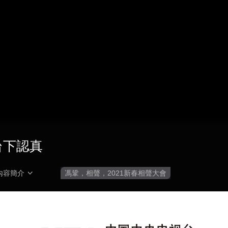
央博
非遺
文化
旅游
科普
健康
樂齡
閱讀
雲起
超級工廠
智敬中國
全民健康
顏選攻略
海洋
熱播榜
總台企業白名單
台下認真
內容簡介
馮鞏，相聲，2021新春相聲大會