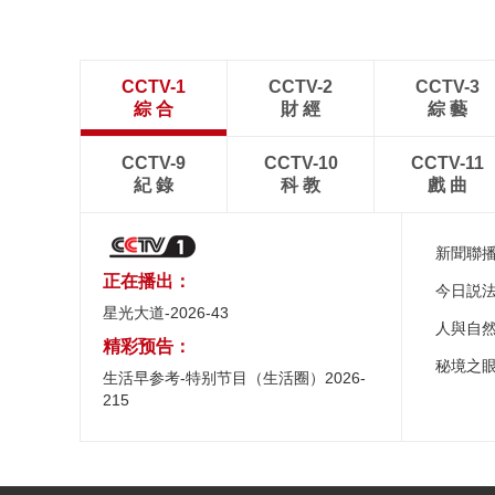
CCTV-1
CCTV-2
CCTV-3
綜 合
財 經
綜 藝
CCTV-9
CCTV-10
CCTV-11
紀 錄
科 教
戲 曲
新聞聯
正在播出：
今日説
星光大道-2026-43
人與自
精彩预告：
秘境之
生活早参考-特别节目（生活圈）2026-
215