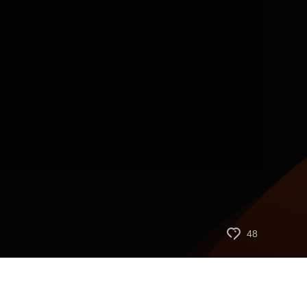
藝術
汽車
數智
5G
産業+
時尚
天氣
才藝
網展
央央好物
48