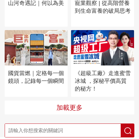
山河奇遇記｜何以為美
寵業觀察 | 從高階營養
到生命富養的破局思考
國貨當燃｜定格每一個
《超級工廠》走進蜜雪
鏡頭，記錄每一個瞬間
冰城 ，探秘平價高質
的秘方！
加載更多