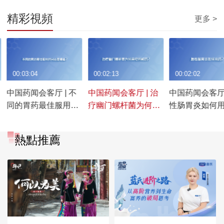
精彩視頻
更多 >
00:03:04
00:02:13
00:02:02
中国药闻会客厅 | 不
中国药闻会客厅 | 治
中国药闻会客厅 
同的胃药最佳服用时
疗幽门螺杆菌为何要
性肠胃炎如何
间点是哪些？
吃四种药？
熱點推薦