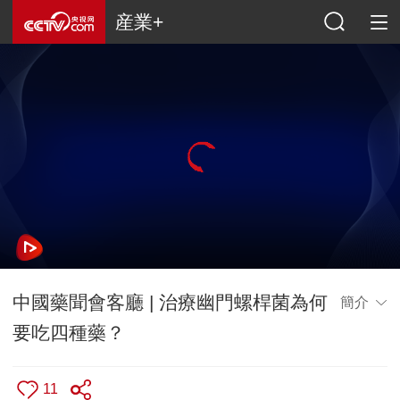
産業+
中國藥聞會客廳 | 治療幽門螺桿菌為何
簡介
要吃四種藥？
11