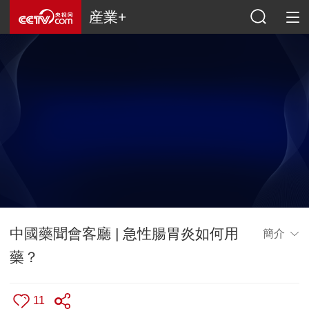
産業+
中國藥聞會客廳 | 急性腸胃炎如何用
簡介
藥？
11