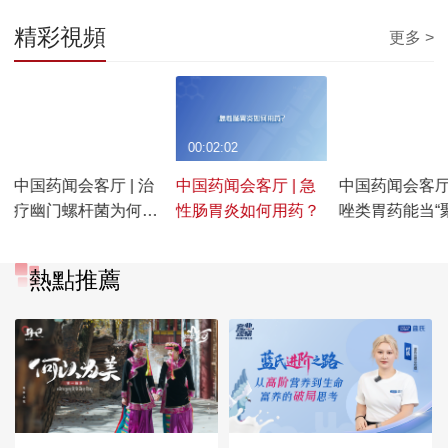
精彩視頻
更多 >
00:02:13
00:02:02
00:01:31
中国药闻会客厅 | 治
中国药闻会客厅 | 急
中国药闻会客厅 
疗幽门螺杆菌为何要
性肠胃炎如何用药？
唑类胃药能当“
吃四种药？
身符”提前吃吗
熱點推薦