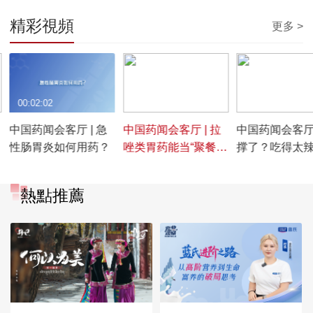
精彩視頻
更多 >
00:02:02
00:01:31
00:01:57
中国药闻会客厅 | 急
中国药闻会客厅 | 拉
中国药闻会客厅 
性肠胃炎如何用药？
唑类胃药能当“聚餐护
撑了？吃得太
身符”提前吃吗？
了？如何正确
物？
熱點推薦