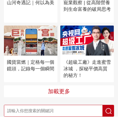
山河奇遇記｜何以為美
寵業觀察 | 從高階營養
到生命富養的破局思考
國貨當燃｜定格每一個
《超級工廠》走進蜜雪
鏡頭，記錄每一個瞬間
冰城 ，探秘平價高質
的秘方！
加載更多