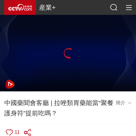
産業+
中國藥聞會客廳 | 拉唑類胃藥能當“聚餐
簡介
護身符”提前吃嗎？
11