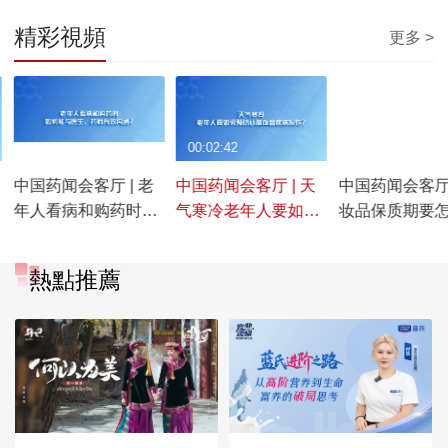
精彩視頻
更多 >
00:02:24
00:02:42
00:01:06
中国药闻会客厅 | 老
中国药闻会客厅 | 天
中国药闻会客厅 
年人看病和购药时如
气寒冷老年人要如何
妆品保质期要
何能与医生、药师有
预防心脑血管疾病发
看？
效沟通？
作？
熱點推薦