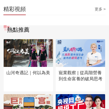
精彩視頻
更多 >
熱點推薦
山河奇遇記｜何以為美
寵業觀察 | 從高階營養
到生命富養的破局思考