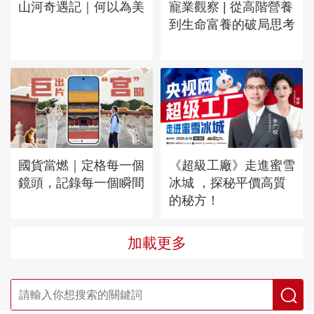
山河奇遇記｜何以為美
寵業觀察 | 從高階營養
到生命富養的破局思考
國貨當燃｜定格每一個
《超級工廠》走進蜜雪
鏡頭，記錄每一個瞬間
冰城 ，探秘平價高質
的秘方！
加載更多