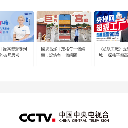
 | 從高階營養到
國貨當燃｜定格每一個鏡
《超級工廠》走
的破局思考
頭，記錄每一個瞬間
城 ，探秘平價
方！