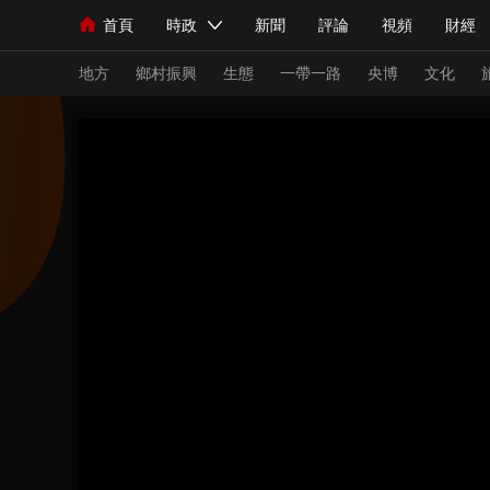
首頁
時政
新聞
評論
視頻
財經
人民領袖習近平
直播
海外頻道
片庫
iPanda
欄目大全
聯播+
English
中國領導人
節目單
Монгол
聽音
央視快評
微視頻
習
地方
鄉村振興
生態
一帶一路
央博
文化
總台春晚
網絡春晚
共産黨員網
秧紀錄
新聞
國內
國際
評論
經濟
軍事
人民領袖習近平
聯播+
熱解讀
天天學習
視頻
小央視頻
小央直播
直播中國
熊貓
現場
前線
比劃
快看
藍海中國
新兵
體育
直播
競猜
2026年世界盃
2026
VIP會員
CCTV奧林匹克頻道
生活體育大會