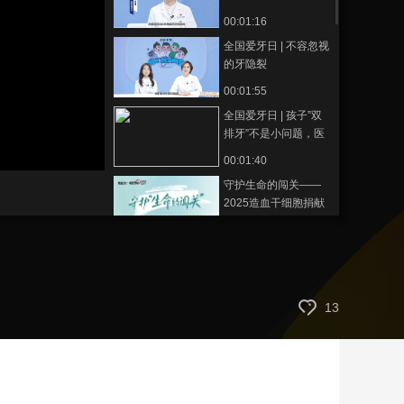
00:01:16
藝術
汽車
數智
5G
産業+
全国爱牙日 | 不容忽视
時尚
天氣
才藝
網展
央央好物
的牙隐裂
00:01:55
全国爱牙日 | 孩子”双
排牙”不是小问题，医
生告诉你该不该拔
00:01:40
守护生命的闯关——
2025造血干细胞捐献
与移植科普宣传周顺
00:02:00
利收官！
世界阿尔茨海默病日
特别呈现——丁阿姨
侬好“早”
00:04:58
13
中国保健产业发展30
年《启程》纪录片
00:05:08
健康能量站 | 改变1生