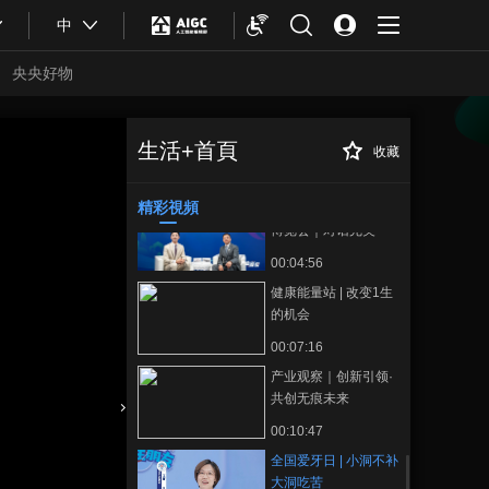
00:04:47
局主席俞巧仙
中
看鉴东方味道丨品质
答案：见证张一元品
央央好物
质好茶
00:09:05
第22届中国国际保健
博览会｜对话仙乐健
生活+首頁
收藏
全国爱牙日 | 小洞
正在播放
康助理副总裁、全球
00:06:14
不补 大洞吃苦
研发中心兼品类规划
精彩視頻
第22届中国国际保健
中心负责人赵酉酉
博览会｜对话完美
（中国）有限公司副
00:04:56
总裁、业务市场中心
健康能量站 | 改变1生
总经理吴仁钢
的机会
00:07:16
产业观察｜创新引领·
共创无痕未来
合體育
亞冬會
00:10:47
全国爱牙日 | 小洞不补
大洞吃苦