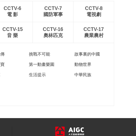
健康中国2030：慢病
管理科普进行时
CCTV-6
CCTV-7
CCTV-8
電 影
國防軍事
電視劇
01:14:33
TFOS主席Jennifer ：
CCTV-15
CCTV-16
CCTV-17
0.05%环孢素治疗干
音 樂
奧林匹克
農業農村
眼的优势
00:05:41
产业观察 | 数字化创新
破局男性健康困境
流傳
挑戰不可能
故事裏的中國
00:13:52
家寶
第一動畫樂園
動物世界
2025亚宠展丨对话伯
苑
生活提示
中華民族
纳天纯品牌代表赵海
明
00:04:23
2025亚宠展 | 玛氏如
何响应宠物消费新趋
势
00:01:59
2025亚宠展 | 对话中
宠股份创始人、董事
长 郝忠礼
00:04:24