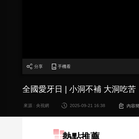
財經
教育
鄉村振興
生態環境
一帶一路
大國智造
大國展會
大國保險
雲頂對話
CCTV.節目官網
直播
節目單
欄目
片庫
分享
手機看
全國愛牙日 | 小洞不補 大洞吃苦
來源 : 央視網
2025-09-21 16:38
內容
熱點推薦