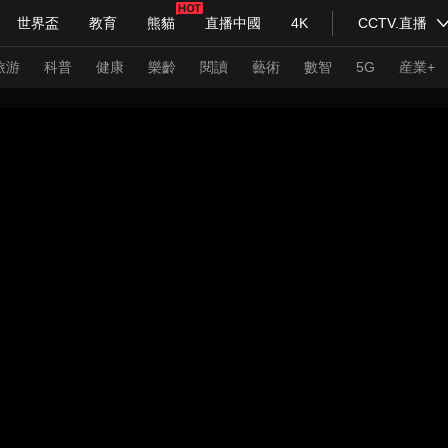
世界盃
教育
熊貓
直播中國
4K
CCTV.直播
式妙語
主持人
下載央視影音
熱解讀
天天學習
旅游
科普
健康
樂齡
閱讀
藝術
數智
5G
産業+
紀錄片網
國家大劇院
大型活動
科技
法治
文娛
人物
公益
圖片
習式妙語
央視快評
央視網評
光華銳評
鋒面
頻道
VR/AR
4K專區
全景新聞
請入列
人生第一次
人生第二次
年冬奧會
CBA
NBA
中超
國足
國際足球
網球
綜
體育江湖
文化體育
冰雪道路
足球道路