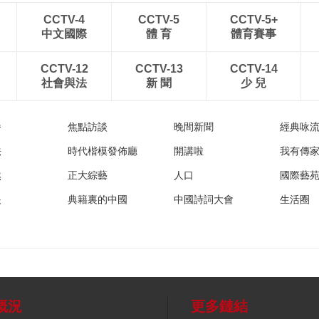
CCTV-4
CCTV-5
CCTV-5+
中文國際
體 育
體育賽事
CCTV-12
CCTV-13
CCTV-14
社會與法
新 聞
少 兒
播
焦點訪談
晚間新聞
經典咏
法
時代楷模發佈廳
開講啦
我有傳
然
正大綜藝
人口
國際藝
眼
典籍裏的中國
中國詩詞大會
生活圈
概況
更多鏈結