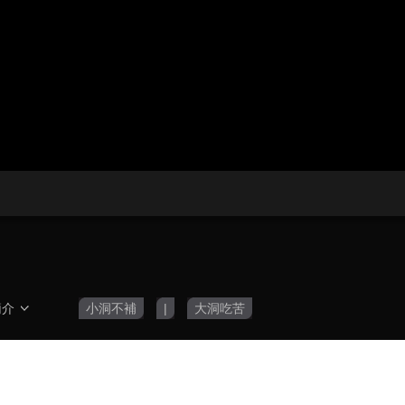
央博
非遺
文化
旅游
科普
健康
樂齡
閱讀
雲起
超級工廠
智敬中國
全民健康
顏選攻略
海洋
收視榜
總台企業白名單
簡介
小洞不補
|
大洞吃苦