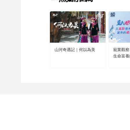
山河奇遇記｜何以為美
寵業觀察
生命富養