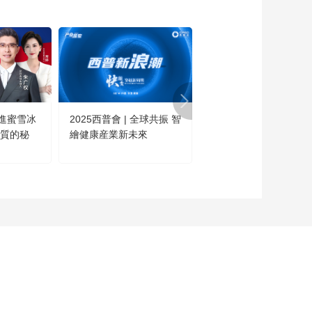
的机会
00:07:16
健康能量站 | 改变1生
的机会先导片
00:00:53
第22届中国国际保健
博览会 | 向保健产业发
進蜜雪冰
2025西普會 | 全球共振 智
這不是科幻·是今日的中
展30年致敬
00:00:26
高質的秘
繪健康産業新未來
國！
看鉴品质生活｜自律
成为更好的自己
00:02:07
医学人文纪录片《破
浪济海》
00:19:47
看鉴真相 | 盼着接毛孩
回家？宠物市场这
些“坑”别踩！
00:02:26