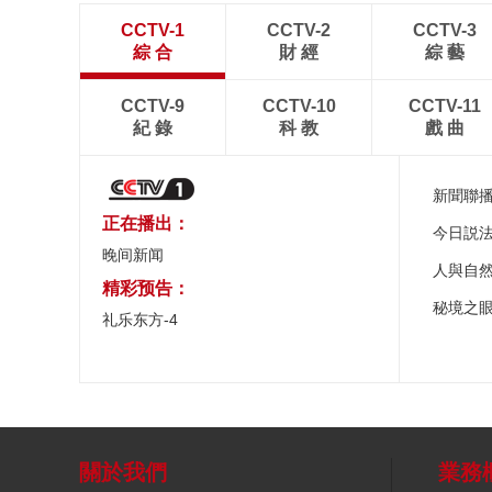
CCTV-1
CCTV-2
CCTV-3
綜 合
財 經
綜 藝
CCTV-9
CCTV-10
CCTV-11
紀 錄
科 教
戲 曲
新聞聯
正在播出：
今日説
晚间新闻
人與自
精彩预告：
秘境之
礼乐东方-4
關於我們
業務