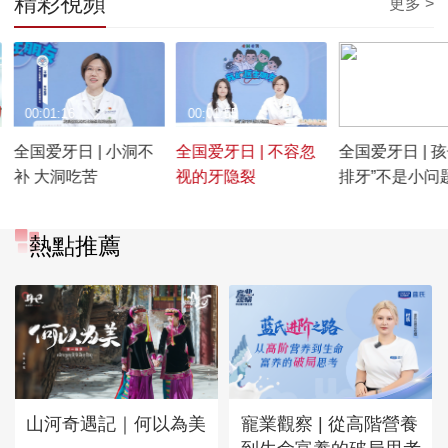
精彩視頻
更多 >
00:01:16
00:01:55
00:01:40
·
全国爱牙日 | 小洞不
全国爱牙日 | 不容忽
全国爱牙日 | 孩
补 大洞吃苦
视的牙隐裂
排牙”不是小问
生告诉你该不
熱點推薦
山河奇遇記｜何以為美
寵業觀察 | 從高階營養