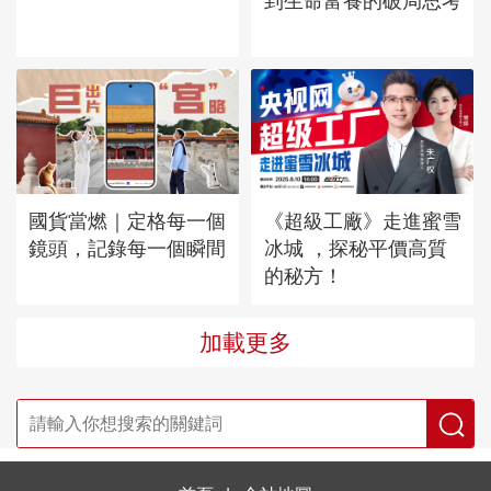
到生命富養的破局思考
國貨當燃｜定格每一個
《超級工廠》走進蜜雪
鏡頭，記錄每一個瞬間
冰城 ，探秘平價高質
的秘方！
加載更多