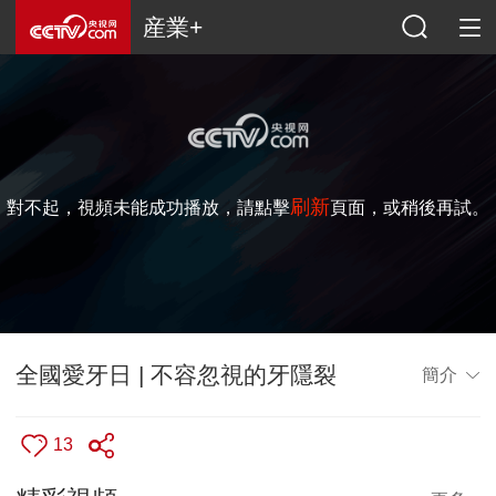
産業+
刷新
對不起，視頻未能成功播放，請點擊
頁面，或稍後再試。
全國愛牙日 | 不容忽視的牙隱裂
簡介
13