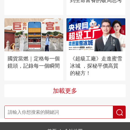
到生命富養的破局思考
國貨當燃｜定格每一個
《超級工廠》走進蜜雪
鏡頭，記錄每一個瞬間
冰城 ，探秘平價高質
的秘方！
加載更多