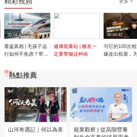
精彩視頻
更多 >
00:04:47
00:02:09
00:04:42
看鉴真相 | 毛孩子远
健康能量站 | 糖友一
与它的100次相遇
行如何不焦虑？带你
定要警惕这种病
爆改出租屋，
直击高铁宠物托运体
只“它”造了个家
验
熱點推薦
山河奇遇記｜何以為美
寵業觀察 | 從高階營養