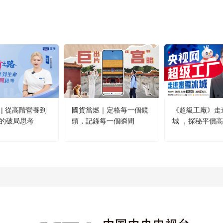
 | 從高階營養到
國貨當燃｜定格每一個鏡
《超級工廠》走
的破局思考
頭，記錄每一個瞬間
城 ，探秘平價
方！