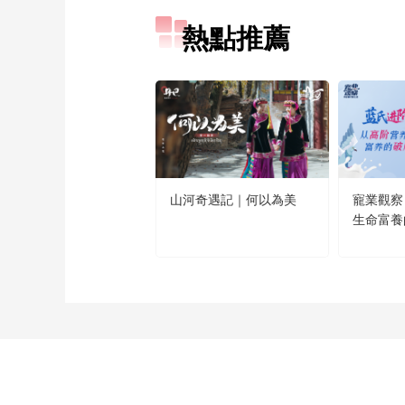
熱點推薦
山河奇遇記｜何以為美
寵業觀察
生命富養