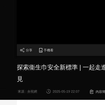
財經
教育
鄉村振興
生態環境
一帶一路
大國智造
大國展會
大國保險
雲頂對話
CCTV.節目官網
直播
節目單
欄目
片庫
分享
手機看
探索衞生巾安全新標準 | 一起
見
來源 : 央視網
2025-05-19 22:07
內容