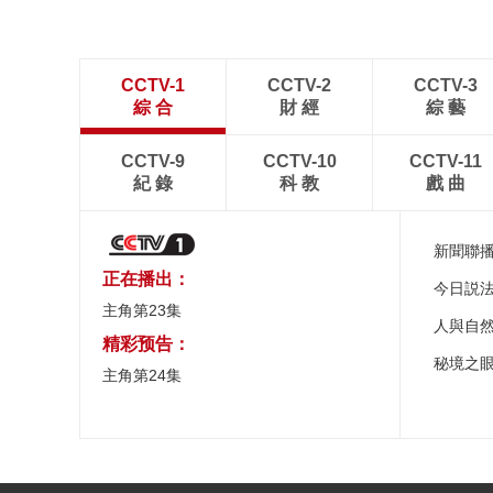
CCTV-1
CCTV-2
CCTV-3
綜 合
財 經
綜 藝
CCTV-9
CCTV-10
CCTV-11
紀 錄
科 教
戲 曲
新聞聯
正在播出：
今日説
主角第23集
人與自
精彩预告：
秘境之
主角第24集