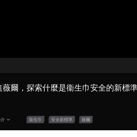
央博
非遺
文化
旅游
科普
健康
樂齡
閱讀
雲起
超級工廠
智敬中國
全民健康
顏選攻略
海洋
收視榜
總台企業白名單
走進薇爾，探索什麼是衞生巾安全的新標
簡介
衞生巾
安全新標準
薇爾