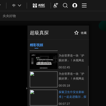
中
央央好物
超級真探
收藏
探索卫生巾安全新
正在播放
《超级真探》探秘长
标准 | 一起走进薇尔，探索什么
寿花甘油二酯油的健
是卫生巾安全的新标准，让女
精彩視頻
康奥秘
性真实经期需求真实被看见
00:15:16
为全世界造一块「护
眼好屏」！央视网走
进 OPPO ， 揭秘 Find
00:02:45
X9 系列「1nit 明眸护
为全世界造一块「护
眼屏」背后的技术突
眼好屏」！央视网走
破和社会价值
进 OPPO ， 揭秘 Find
00:05:18
X9 系列「1nit 明眸护
探索卫生巾安全新标
眼屏」背后的技术突
合體育
亞冬會
准 | 一起走进薇尔，探
破和社会价值
索什么是卫生巾安全
00:07:27