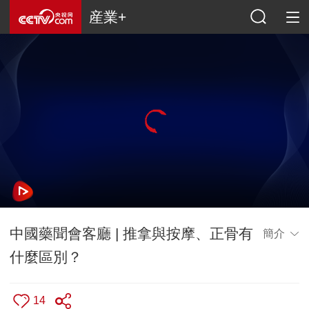
産業+
中國藥聞會客廳 | 推拿與按摩、正骨有
簡介
什麼區別？
14