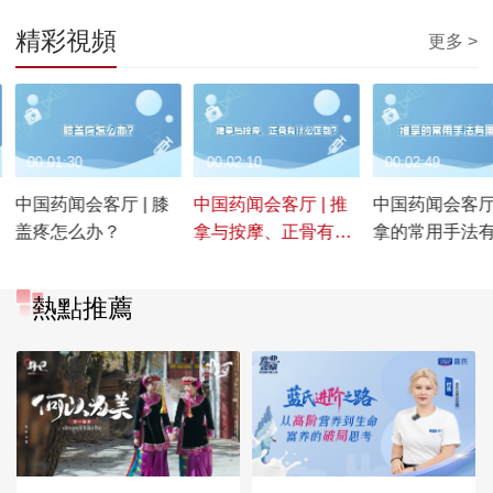
精彩視頻
更多 >
00:01:30
00:02:10
00:02:49
中国药闻会客厅 | 膝
中国药闻会客厅 | 推
中国药闻会客厅 
子
盖疼怎么办？
拿与按摩、正骨有什
拿的常用手法
么区别？
些？
熱點推薦