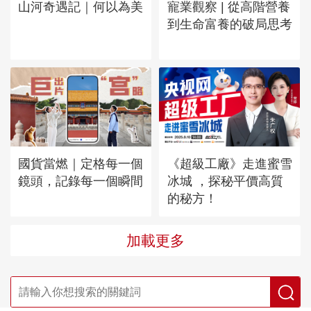
山河奇遇記｜何以為美
寵業觀察 | 從高階營養
到生命富養的破局思考
國貨當燃｜定格每一個
《超級工廠》走進蜜雪
鏡頭，記錄每一個瞬間
冰城 ，探秘平價高質
的秘方！
加載更多