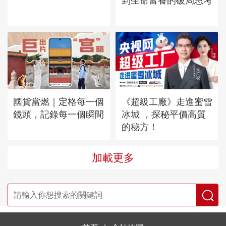
到生命富養的破局思考
國貨當燃｜定格每一個
《超級工廠》走進蜜雪
鏡頭，記錄每一個瞬間
冰城 ，探秘平價高質
的秘方！
加載更多