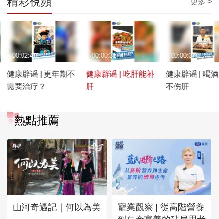
精彩視頻
更多 >
00:02:45
00:00:31
00:00:37
健康辟谣 | 更年期不
健康辟谣 | 吃肝能补
健康辟谣 | 喝
需要治疗？
肝
不伤肝
熱點推薦
山河奇遇記｜何以為美
寵業觀察 | 從高階營養