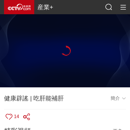
産業+
健康辟謠 | 吃肝能補肝
簡介
14