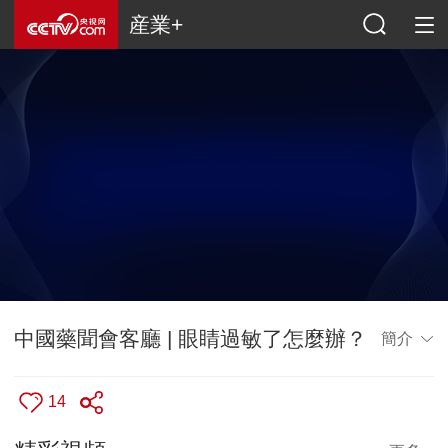
産業+
中國藥聞會客廳 | 眼睛過敏了怎麼辦？
簡介
14