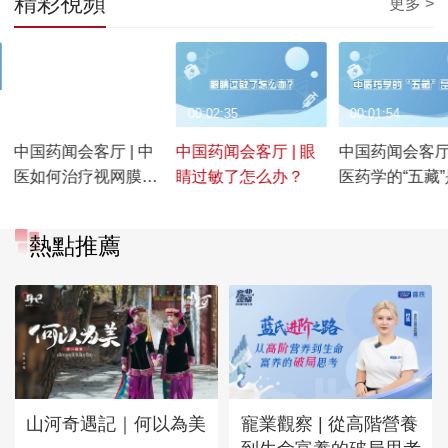
精彩視頻
更多 >
00:02:13
00:02:35
00:01:54
中国药闻会客厅 | 中
中国药闻会客厅 | 眼
中国药闻会客厅 |
医如何治疗视网膜色
睛过敏了怎么办？
医药学的“五藏
素变性？
么？
熱點推薦
山河奇遇記｜何以為美
寵業觀察 | 從高階營養