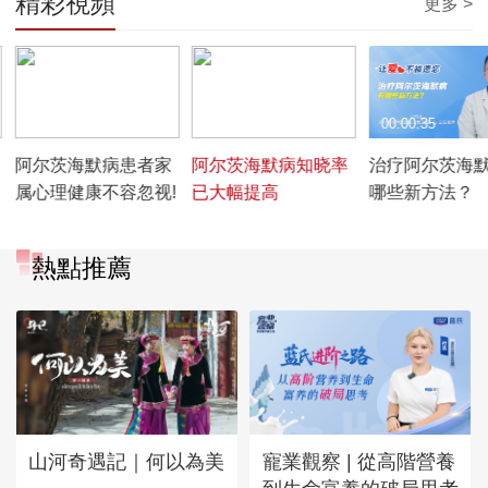
精彩視頻
更多 >
00:02:26
00:00:42
00:00:35
阿尔茨海默病患者家
阿尔茨海默病知晓率
治疗阿尔茨海
属心理健康不容忽视!
已大幅提高
哪些新方法？
熱點推薦
山河奇遇記｜何以為美
寵業觀察 | 從高階營養