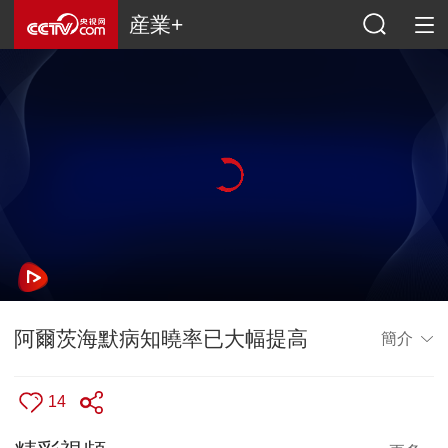
産業+
阿爾茨海默病知曉率已大幅提高
簡介
14