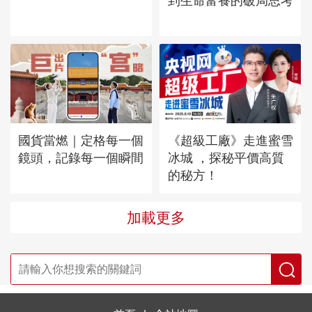
到生命富養的破局思考
國貨當燃｜定格每一個
《超級工廠》走進蜜雪
鏡頭，記錄每一個瞬間
冰城 ，探秘平價高質
的秘方！
加載更多