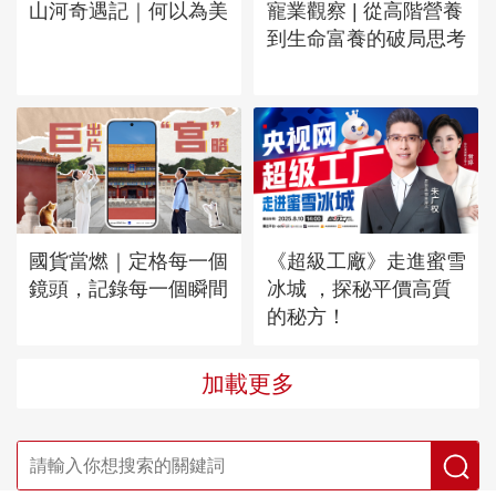
山河奇遇記｜何以為美
寵業觀察 | 從高階營養
到生命富養的破局思考
國貨當燃｜定格每一個
《超級工廠》走進蜜雪
鏡頭，記錄每一個瞬間
冰城 ，探秘平價高質
的秘方！
加載更多