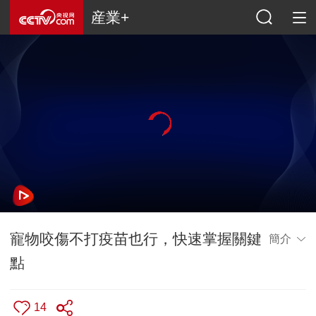
産業+
寵物咬傷不打疫苗也行，快速掌握關鍵
簡介
點
14