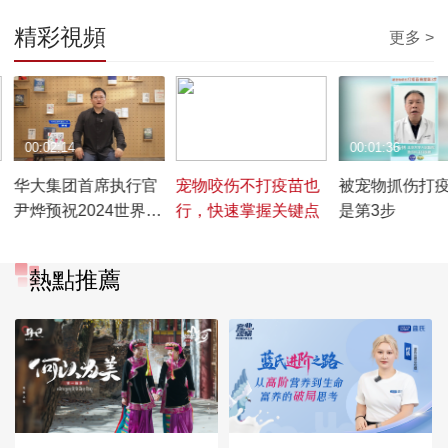
精彩視頻
更多 >
00:02:14
00:00:44
00:01:36
华大集团首席执行官
宠物咬伤不打疫苗也
被宠物抓伤打
尹烨预祝2024世界生
行，快速掌握关键点
是第3步
命科学大会圆满成功
熱點推薦