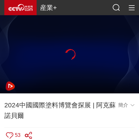
産業+
2024中國國際塗料博覽會探展 | 阿克蘇
簡介
諾貝爾
53