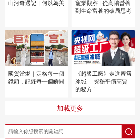
山河奇遇記｜何以為美
寵業觀察 | 從高階營養
到生命富養的破局思考
國貨當燃｜定格每一個
《超級工廠》走進蜜雪
鏡頭，記錄每一個瞬間
冰城 ，探秘平價高質
的秘方！
加載更多